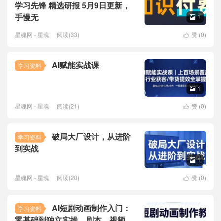
学习先锋 精选研报 5月9日更新，
手慢无
1

星魂网 - 星魂
阅读(33)
赞 (
0
)

AI赋能实战课
学习资料
1

星魂网 - 星魂
阅读(21)
赞 (
0
)

破局大厂设计，从进阶
学习资料
到实战
1

星魂网 - 星魂
阅读(20)
赞 (
0
)

AI短剧动画制作入门：
学习资料
零基础到独立实操，剧本、视频、