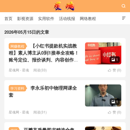

首页
影视资源
实用软件
活动线报
网络教程

用户中心
书籍
娱乐
2026年05月15日的文章
【小红书提款机实战教
网赚教程
星魂网
程】素人博主从0到1接单全攻略！
账号定位、报价谈判、内容创作到
1

长期合作，手把手陪跑
星魂网 - 星魂
阅读(33)
赞 (
0
)

李永乐初中物理网课全
学习资料
套
1

星魂网 - 星魂
阅读(31)
赞 (
0
)

豆瓣高质量图书精选合集