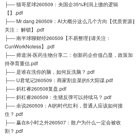
├── 猫哥星球260509：央国企35%利润上缴的逻辑
【】.pdf
├── Mr dang 260509：AI大概分这么几个方向【优质资源‖
关注： 解锁】.pdf
├── 南半球聊财经260509【不易整理‖请关注：
CunWorkNotess】.pdf
├── 师道涧-医药生物分享二：创新药企价值凸显，政策加
持孕育重估.pdf
├── 是谁在洗你的脑，如何反洗脑？.pdf
├── U君笔记260509：商家割韭菜的5大阳谋.pdf
├── 斜杠睿260508复盘.pdf
├── 斜杠睿260509：生猪反弹可以持续马？.pdf
├── 余说260509：AI的时代红利，普通人应该如何接
住？.pdf
├── 赢在8小时之外260507：散户为什么一定会被收
割？.pdf