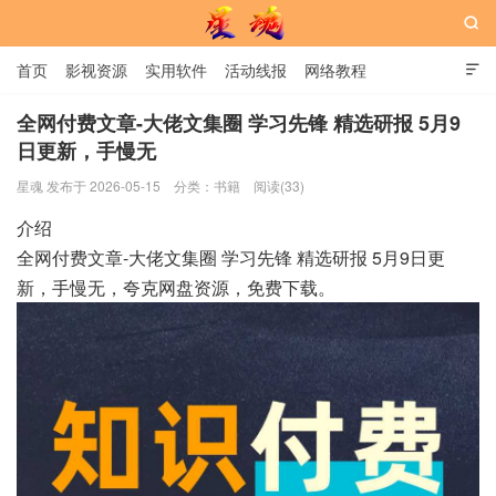

首页
影视资源
实用软件
活动线报
网络教程

用户中心
书籍
娱乐
全网付费文章-大佬文集圈 学习先锋 精选研报 5月9
日更新，手慢无
星魂网
星魂 发布于 2026-05-15
分类：
书籍
阅读(33)
介绍
全网付费文章-大佬文集圈 学习先锋 精选研报 5月9日更
新，手慢无，夸克网盘资源，免费下载。