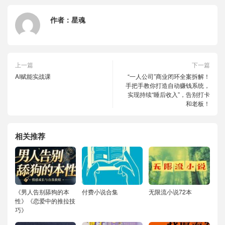
作者：
星魂
上一篇
下一篇
AI赋能实战课
“一人公司”商业闭环全案拆解！
手把手教你打造自动赚钱系统，
实现持续“睡后收入”，告别打卡
和老板！
相关推荐
《男人告别舔狗的本
付费小说合集
无限流小说72本
性》《恋爱中的推拉技
巧》