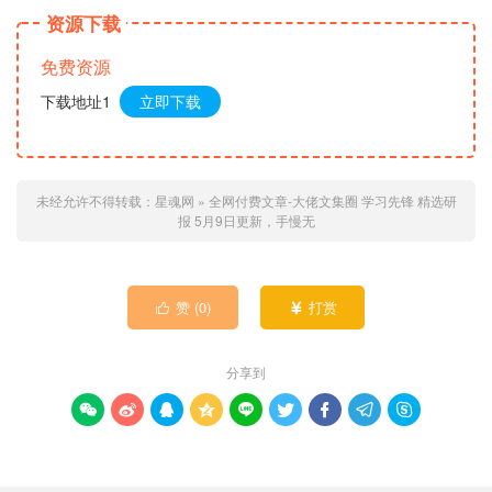
资源下载
免费资源
下载地址1
立即下载
未经允许不得转载：
星魂网
»
全网付费文章-大佬文集圈 学习先锋 精选研
报 5月9日更新，手慢无
赞 (
0
)
打赏


分享到








