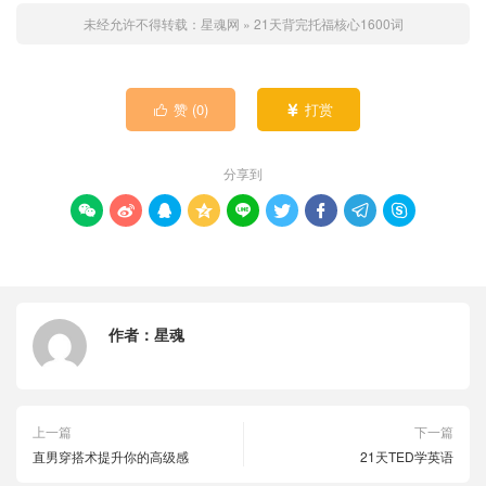
未经允许不得转载：
星魂网
»
21天背完托福核心1600词
赞 (
0
)
打赏


分享到









作者：
星魂
上一篇
下一篇
直男穿搭术提升你的高级感
21天TED学英语