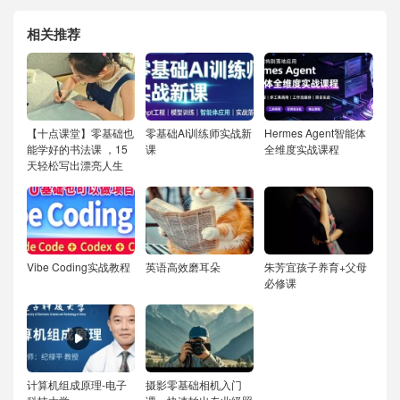
相关推荐
【十点课堂】零基础也
零基础AI训练师实战新
Hermes Agent智能体
能学好的书法课 ，15
课
全维度实战课程
天轻松写出漂亮人生
Vibe Coding实战教程
英语高效磨耳朵
朱芳宜孩子养育+父母
必修课
计算机组成原理-电子
摄影零基础相机入门