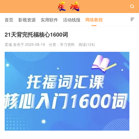

首页
影视资源
实用软件
活动线报
网络教程

用户中心
书籍
娱乐
21天背完托福核心1600词
星魂 发布于 2025-08-19
分类：
学习资料
阅读(124)
星魂网