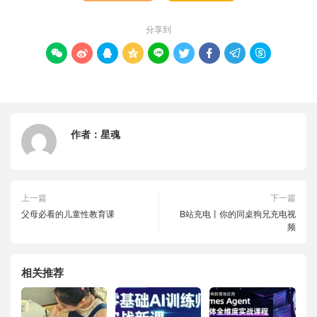
分享到









作者：
星魂
上一篇
下一篇
父母必看的儿童性教育课
B站充电丨你的同桌狗兄充电视
频
相关推荐