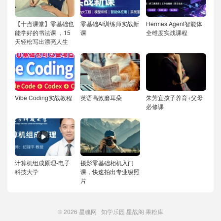
【十点课堂】零基础也
零基础AI训练师实战新
Hermes Agent智能体
能学好的书法课 ，15
课
全维度实战课程
天轻松写出漂亮人生
Vibe Coding实战教程
英语高效磨耳朵
朱芳宜孩子养育+父母
必修课
计算机组成原理-电子
摄影零基础相机入门
科技大学
课，快速拍出专业级照
片
© 2026
星魂网
知学乐园
星战阁
果粉库