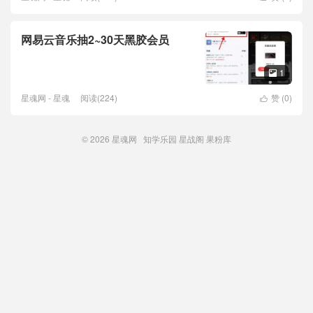
网易云音乐抽2~30天黑胶会员
1

星魂网 - 星魂
阅读(224)
赞 (
0
)

© 2026
星魂网
知学乐园
星战阁
果粉库