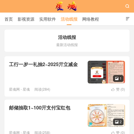

首页
影视资源
实用软件
活动线报
网络教程

用户中心
书籍
娱乐
活动线报
最新活动线报
星魂网
工行一岁一礼抽2~2025亓立减金
1

星魂网 - 星魂
阅读(284)
赞 (
0
)

邮储抽取1~100亓支付宝红包
2

星魂网 - 星魂
阅读(258)
赞 (
0
)
