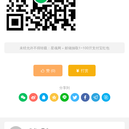
未经允许不得转载：
星魂网
»
邮储抽取1~100亓支付宝红包
赞 (
0
)
打赏


分享到








