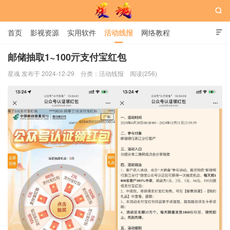

首页
影视资源
实用软件
活动线报
网络教程

用户中心
书籍
娱乐
邮储抽取1~100亓支付宝红包
星魂 发布于 2024-12-29
分类：
活动线报
阅读(256)
星魂网