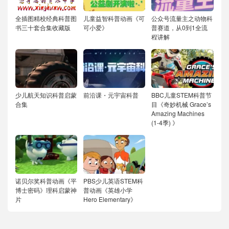
全插图精校经典科普图
儿童益智科普动画《可
公众号流量主之动物科
书三十套合集收藏版
可小爱》
普赛道，从0到1全流
程讲解
少儿航天知识科普启蒙
前沿课・元宇宙科普
BBC儿童STEM科普节
合集
目《奇妙机械 Grace’s
Amazing Machines
(1-4季) 》
诺贝尔奖科普动画《平
PBS少儿英语STEM科
博士密码》理科启蒙神
普动画《英雄小学
片
Hero Elementary》