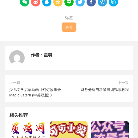









标签
科普
作者：
星魂
上一篇
下一篇
少儿文学启蒙动画《幻灯故事会
财务分析与决策培训视频教程
Magic Latern (中英双版) 》
相关推荐