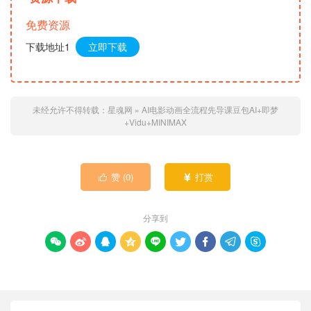
免费资源
下载地址1
立即下载
未经允许不得转载：
星魂网
»
AI电影动画全流程先导课豆包AI+即梦
+Vidu+MINIMAX
赞 (
0
)
打赏


分享到








