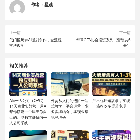
作者：
星魂
上一篇
下一篇
低门槛玩转AI漫剧创作，全流程
华章CFA协会投资系列（套装共6
技法教学
册）
相关推荐
AI×一人公司（OPC）
外贸从入门到进阶一站
产出优质短故事，实现
14天商业实战营，用AI
式教学，平台运营 + 业
一稿多吃多渠道变现
帮你搭建一个属于你自
务实操结合，实现业绩
己的、能独立賺钱的一
稳步增长
人公司系统