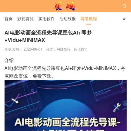

首页
影视资源
实用软件
活动线报
网络教程

用户中心
书籍
娱乐
AI电影动画全流程先导课豆包AI+即梦
+Vidu+MINIMAX
星魂网
星魂 发布于 2026-06-01
分类：
网赚教程
阅读(31)
介绍
AI电影动画全流程先导课豆包AI+即梦+Vidu+MINIMAX，夸
克网盘资源，免费下载。