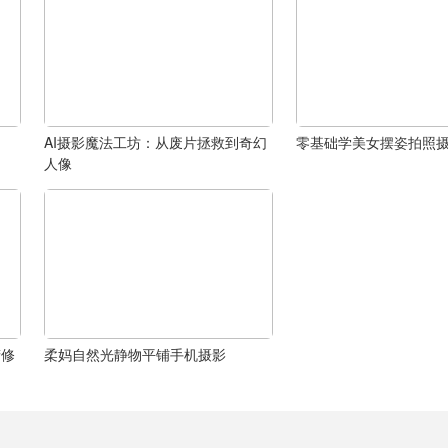
AI摄影魔法工坊：从废片拯救到奇幻
零基础学美女摆姿拍照
人像
精修
柔妈自然光静物平铺手机摄影