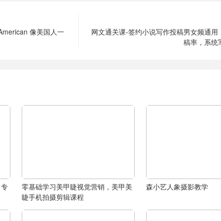
n American 像美国人一
网文通关课-签约小说写作投稿男女频通用，
稿率，系统
出专
零基础学习美甲睫视觉营销，美甲美
森小艺人象摄影教学
睫手机拍摄剪辑课程