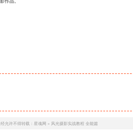
影作品。
未经允许不得转载：
星魂网
»
风光摄影实战教程 全能篇