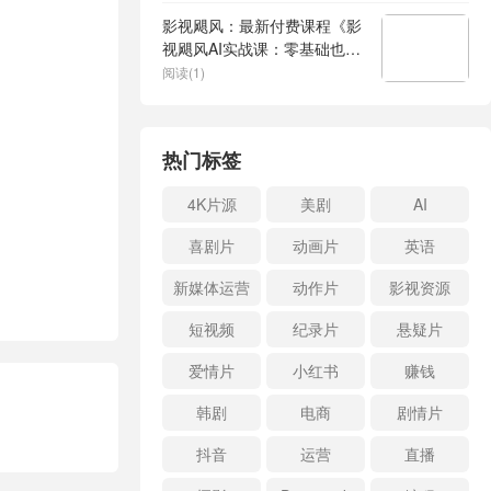
影视飓风：最新付费课程《影
视飓风AI实战课：零基础也能
做AI视频》
阅读(1)
热门标签
4K片源
美剧
AI
喜剧片
动画片
英语
新媒体运营
动作片
影视资源
短视频
纪录片
悬疑片
爱情片
小红书
赚钱
韩剧
电商
剧情片
抖音
运营
直播