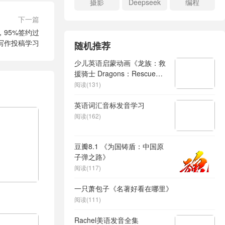
摄影
Deepseek
编程
下一篇
95%签约过
写作投稿学习
随机推荐
少儿英语启蒙动画《龙族：救
援骑士 Dragons：Rescue
Riders 1-6季 (视频+音频) 》
阅读(131)
英语词汇音标发音学习
阅读(162)
豆瓣8.1 《为国铸盾：中国原
子弹之路》
阅读(117)
一只萧包子《名著好看在哪里》
阅读(111)
Rachel美语发音全集