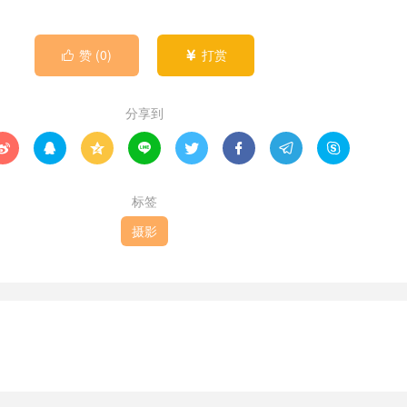
赞 (
0
)
打赏


分享到








标签
摄影