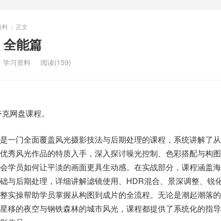
资料
正文
>
 全能篇
：
学习资料
阅读(159)
夸克网盘课程。
》是一门全面覆盖风光摄影技法与后期处理的课程，系统讲解了从
从优秀风光作品的特质入手，深入探讨噪光控制、色彩搭配与构图
会学员如何让平淡的画面更具生动感。在实战部分，课程涵盖海
础与后期处理，详细讲解滤镜使用、HDR混合、景深调整、锐
完整实操帮助学员掌握从构图到成片的全流程。无论是潮起潮落的
转星移的夜空与钢铁森林的城市风光，课程都提供了系统化的指导