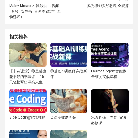
Maisy Mouse 小鼠波波 （视频
风光摄影实战教程 全能篇
+音频+安静书+台词本+绘本+互
动游戏）
相关推荐
【十点课堂】零基础也
零基础AI训练师实战新
Hermes Agent智能体
能学好的书法课 ，15
课
全维度实战课程
天轻松写出漂亮人生
Vibe Coding实战教程
英语高效磨耳朵
朱芳宜孩子养育+父母
必修课