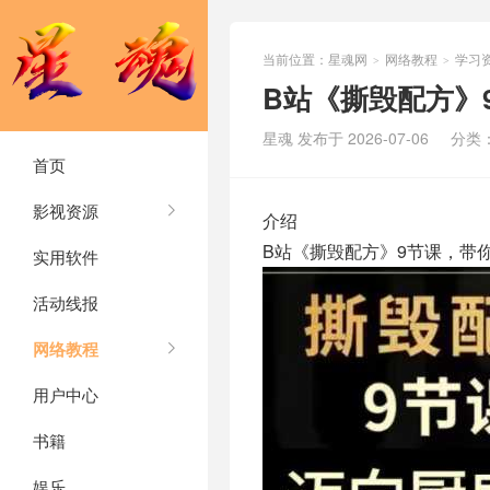
当前位置：
星魂网
网络教程
学习
>
>
B站《撕毁配方》
星魂 发布于 2026-07-06
分类
首页
影视资源
介绍
B站《撕毁配方》9节课，带
实用软件
活动线报
网络教程
用户中心
书籍
娱乐