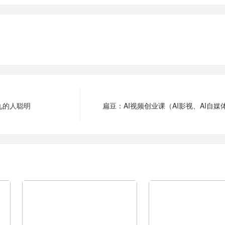
十九的人聪明
扁豆：AI视频创业课（AI影视、AI自媒体