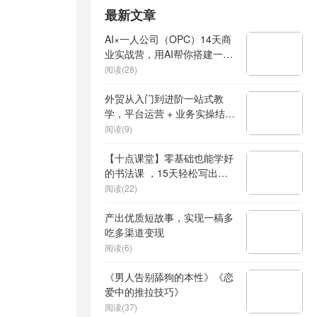
最新文章
AI×一人公司（OPC）14天商
业实战营，用AI帮你搭建一个
属于你自己的、能独立賺钱的
阅读(28)
一人公司系统
外贸从入门到进阶一站式教
学，平台运营 + 业务实操结
合，实现业绩稳步增长
阅读(9)
【十点课堂】零基础也能学好
的书法课 ，15天轻松写出漂
亮人生
阅读(22)
产出优质短故事，实现一稿多
吃多渠道变现
阅读(6)
《男人告别舔狗的本性》《恋
爱中的推拉技巧》
阅读(37)