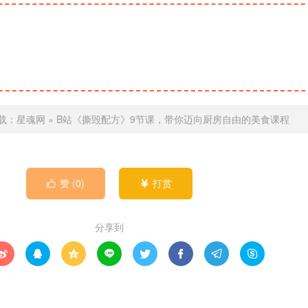
载：
星魂网
»
B站《撕毁配方》9节课，带你迈向厨房自由的美食课程
赞 (
0
)
打赏


分享到







