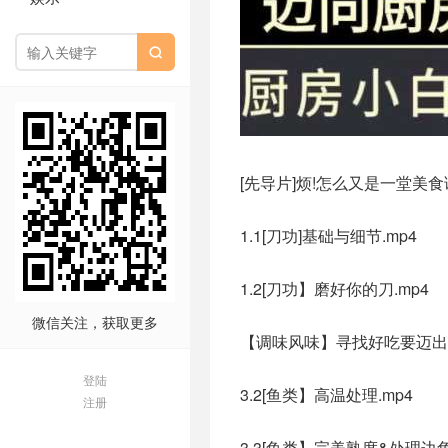

[先导片]烦!怎么又是一堂美食课
1.1[刀功]基础与细节.mp4
1.2[刀功】磨好你的刀.mp4
微信关注，获取更多
【调味风味】寻找好吃要迈出的
登陆
3.2[鱼类】高温处理.mp4
注册
3.3[鱼类】完美熟度&处理边角