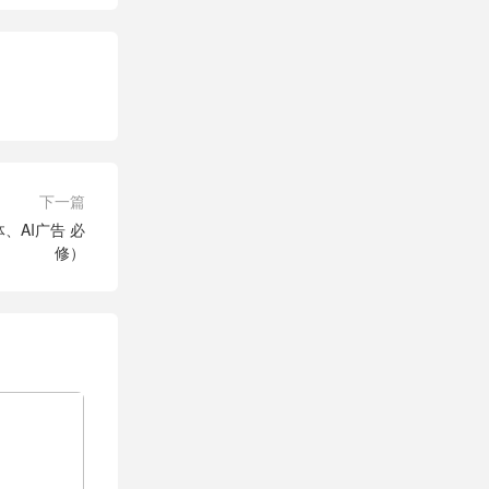
下一篇
、AI广告 必
修）