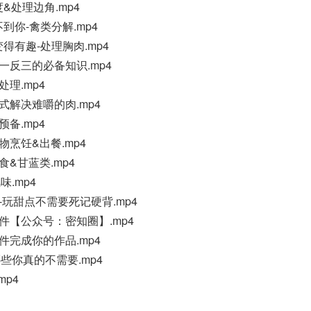
度&处理边角.mp4
帮不到你-禽类分解.mp4
聊变得有趣-处理胸肉.mp4
你举一反三的必备知识.mp4
处理.mp4
种方式解决难嚼的肉.mp4
预备.mp4
植物烹饪&出餐.mp4
主食&甘蓝类.mp4
味.mp4
慌张-玩甜点不需要死记硬背.mp4
种零件【公众号：密知圈】.mp4
装零件完成你的作品.mp4
楚哪些你真的不需要.mp4
mp4