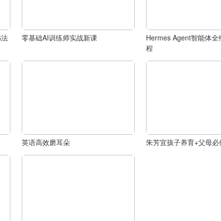
书法
零基础AI训练师实战新课
Hermes Agent智能
程
英语高效磨耳朵
朱芳宜孩子养育+父母必