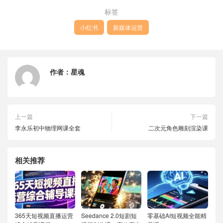
标签
小红书
新媒体运营
作者：
星魂
上一篇
下一篇
李永乐初中物理网课全套
二次元角色雕刻渲染课
相关推荐
365天短视频直播运营
Seedance 2.0短剧短
零基础AI短视频全能精