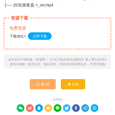
├── 20实操复盘-1_ev.mp4
资源下载
免费资源
下载地址1
立即下载
未经允许不得转载：
星魂网
»
【小红书提款机实战教程】素人博主从0到1
接单全攻略！账号定位、报价谈判、内容创作到长期合作，手把手陪跑
赞 (
0
)
打赏


分享到








