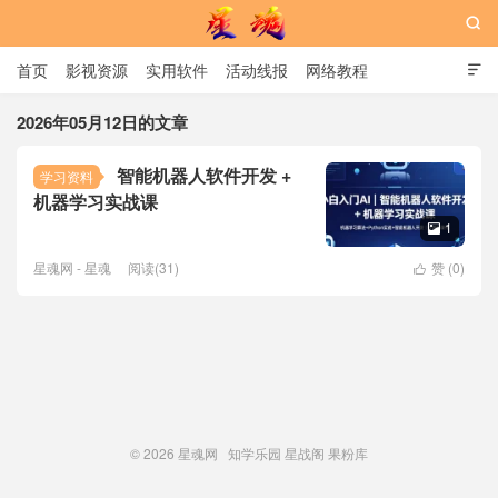

首页
影视资源
实用软件
活动线报
网络教程

用户中心
书籍
娱乐
2026年05月12日的文章
智能机器人软件开发 +
学习资料
星魂网
机器学习实战课
1

星魂网 - 星魂
阅读(31)
赞 (
0
)

© 2026
星魂网
知学乐园
星战阁
果粉库