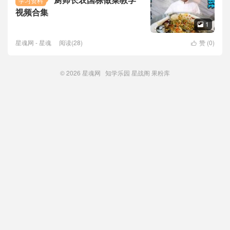
学习资料
视频合集
1

星魂网 - 星魂
阅读(28)
赞 (
0
)

© 2026
星魂网
知学乐园
星战阁
果粉库