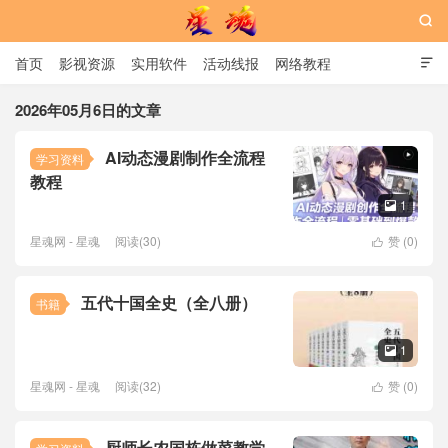

首页
影视资源
实用软件
活动线报
网络教程

用户中心
书籍
娱乐
2026年05月6日的文章
AI动态漫剧制作全流程
学习资料
星魂网
教程
1

星魂网 - 星魂
阅读(30)
赞 (
0
)

五代十国全史（全八册）
书籍
1

星魂网 - 星魂
阅读(32)
赞 (
0
)

厨师长农国栋做菜教学