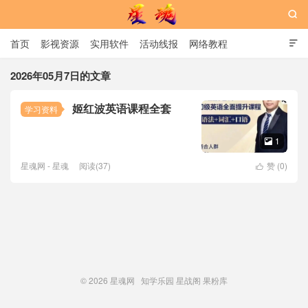

首页
影视资源
实用软件
活动线报
网络教程

用户中心
书籍
娱乐
2026年05月7日的文章
姬红波英语课程全套
学习资料
星魂网
1

星魂网 - 星魂
阅读(37)
赞 (
0
)

© 2026
星魂网
知学乐园
星战阁
果粉库