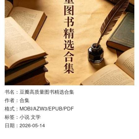
书名：豆瓣高质量图书精选合集
作者：合集
格式：MOBI/AZW3/EPUB/PDF
标签：小说 文学
日期：2026-05-14