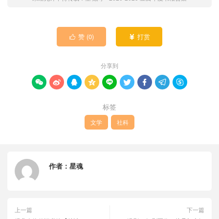
赞 (
0
)
打赏


分享到









标签
文学
社科
作者：
星魂
上一篇
下一篇