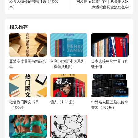
经典人物传记书籍【总计1000
AI漫剧 & 短剧写作｜从骨架大纲
本】
到爆款台词全流程教学
相关推荐
豆瓣高质量图书精选合
亨利·詹姆斯小说系列
日本人眼中的世界（套
集
（套装共5册）
装十册）
微信热门网文书单
镖人（1-11册）
中外名人巨匠励志传奇
（100部）
套装（100册）