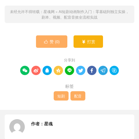
未经允许不得转载：
星魂网
»
AI短剧动画制作入门：零基础到独立实操，
剧本、视频、配音音效全流程实战
赞 (
0
)
打赏


分享到









标签
短剧
配音
作者：
星魂