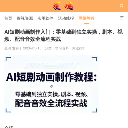

首页
影视资源
实用软件
活动线报
网络教程

用户中心
书籍
娱乐
AI短剧动画制作入门：零基础到独立实操，剧本、视
频、配音音效全流程实战
星魂网
星魂 发布于 2026-05-15
分类：
学习资料
阅读(23)
介绍