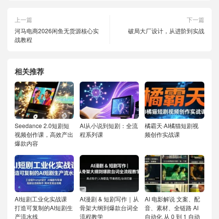
上一篇
下一篇
河马电商2026闲鱼无货源核心实
破局大厂设计，从进阶到实战
战教程
相关推荐
Seedance 2.0短剧短
AI从小说到短剧：全流
橘霸天·AI橘猫短剧视
视频创作课，高效产出
程系列课
频创作实战课
爆款内容
AI短剧工业化实战课
AI漫剧 & 短剧写作｜从
AI 电影解说 文案、配
打造可复制的AI短剧生
骨架大纲到爆款台词全
音、素材、全链路 AI
产流水线
流程教学
自动化 从 0 到 1 自动