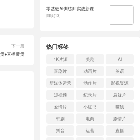
零基础AI训练师实战新课
阅读(13)
下一篇
热门标签
货+直播带货
4K片源
美剧
AI
喜剧片
动画片
英语
新媒体运营
动作片
影视资源
短视频
纪录片
悬疑片
爱情片
小红书
赚钱
韩剧
电商
剧情片
抖音
运营
直播