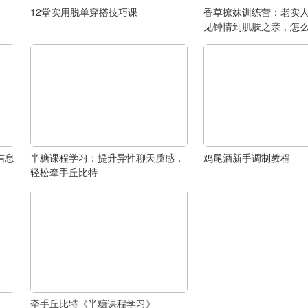
12堂实用脱单穿搭技巧课
香草撩妹训练营：老实
见钟情到肌肤之亲，怎
信息
半糖课程学习：提升异性聊天质感，
鸡尾酒新手调制教程
轻松牵手丘比特
牵手丘比特《半糖课程学习》