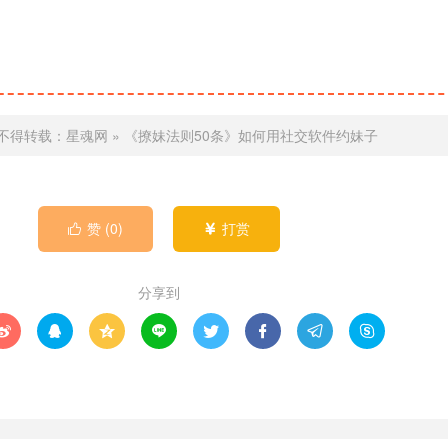
不得转载：
星魂网
»
《撩妹法则50条》如何用社交软件约妹子
赞 (
0
)
打赏


分享到







