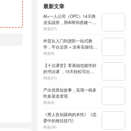
最新文章
AI×一人公司（OPC）14天商
业实战营，用AI帮你搭建一个
属于你自己的、能独立賺钱的
阅读(27)
一人公司系统
外贸从入门到进阶一站式教
学，平台运营 + 业务实操结
合，实现业绩稳步增长
阅读(9)
【十点课堂】零基础也能学好
的书法课 ，15天轻松写出漂
亮人生
阅读(21)
产出优质短故事，实现一稿多
吃多渠道变现
阅读(6)
《男人告别舔狗的本性》《恋
爱中的推拉技巧》
阅读(36)