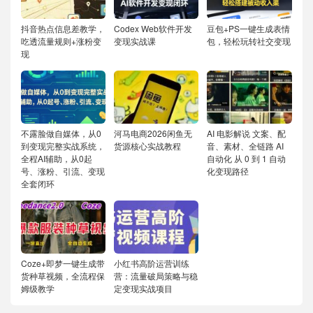
抖音热点信息差教学，
Codex Web软件开发
豆包+PS一键生成表情
吃透流量规则+涨粉变
变现实战课
包，轻松玩转社交变现
现
不露脸做自媒体，从0
河马电商2026闲鱼无
AI 电影解说 文案、配
到变现完整实战系统，
货源核心实战教程
音、素材、全链路 AI
全程AI辅助，从0起
自动化 从 0 到 1 自动
号、涨粉、引流、变现
化变现路径
全套闭环
Coze+即梦一键生成带
小红书高阶运营训练
货种草视频，全流程保
营：流量破局策略与稳
姆级教学
定变现实战项目