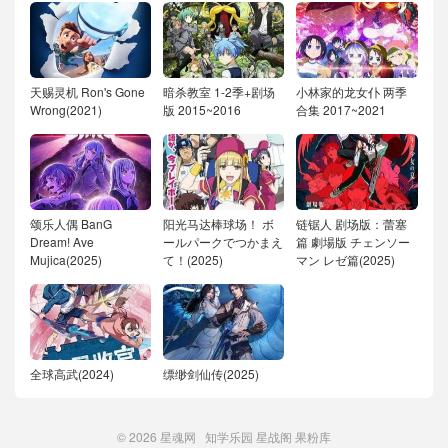
天赐灵机 Ron's Gone
暗杀教室 1-2季+剧场
小林家的龙女仆 两季
Wrong(2021)
版 2015~2016
合集 2017~2021
颂乐人偶 BanG
阳光马达棒球场！ ボ
链锯人 剧场版：蕾塞
Dream! Ave
ールパークでつかまえ
篇 劇場版 チェンソー
Mujica(2025)
て！(2025)
マン レゼ篇(2025)
全球高武(2024)
缥缈剑仙传(2025)
© 2026
星魂网
知学乐园
星战阁
果粉库