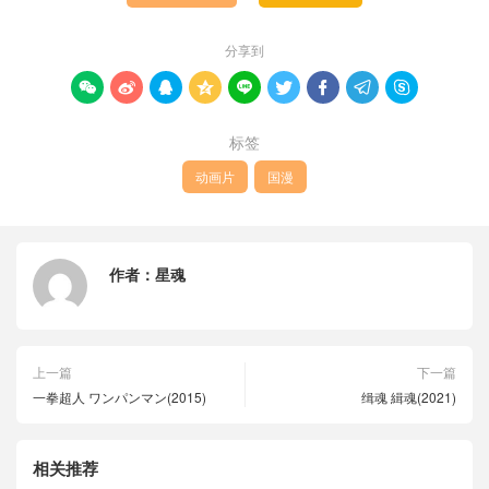
分享到









标签
动画片
国漫
作者：
星魂
上一篇
下一篇
一拳超人 ワンパンマン(2015)
缉魂 緝魂(2021)
相关推荐