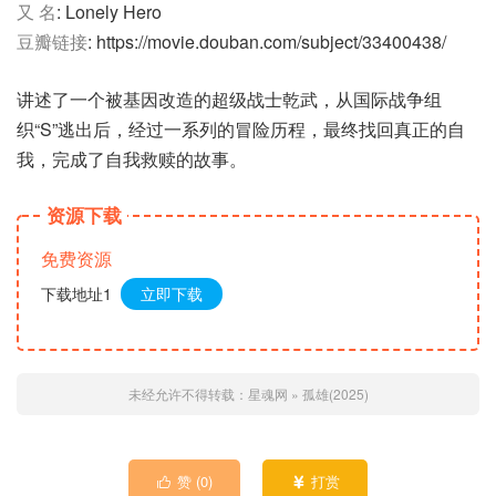
又 名
: Lonely Hero
豆瓣链接
: https://movie.douban.com/subject/33400438/
讲述了一个被基因改造的超级战士乾武，从国际战争组
织“S”逃出后，经过一系列的冒险历程，最终找回真正的自
我，完成了自我救赎的故事。
资源下载
免费资源
下载地址1
立即下载
未经允许不得转载：
星魂网
»
孤雄(2025)
赞 (
0
)
打赏

