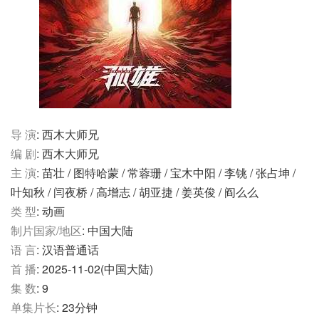
导 演
: 西木大师兄
编 剧
: 西木大师兄
主 演
: 苗壮 / 图特哈蒙 / 常蓉珊 / 宝木中阳 / 李铫 / 张占坤 /
叶知秋 / 闫夜桥 / 高增志 / 胡亚捷 / 姜英俊 / 阎么么
类 型
: 动画
制片国家/地区
: 中国大陆
语 言
: 汉语普通话
首 播
: 2025-11-02(中国大陆)
集 数
: 9
单集片长
: 23分钟