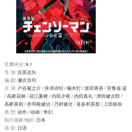
豆瓣评分
: 9.1
导 演
: 吉原达矢
编 剧
: 濑古浩司
主 演
: 户谷菊之介 / 井泽诗织 / 楠木灯 / 坂田将吾 / 菲鲁兹·蓝
/ 高桥花林 / 花江夏树 / 内田夕夜 / 内田真礼 / 津田健次郎 /
高桥英则 / 赤羽根健治 / 乃村健次 / 喜多村英梨 / 上田丽奈
类 型
: 动作 / 动画 / 奇幻
制片国家/地区
: 日本
语 言
: 日语