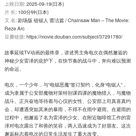
上映日期
: 2025-09-19(日本)
片 长
: 100分钟(日本)
又 名
: 剧场版 链锯人 蕾洁篇 / Chainsaw Man – The Movie:
Reze Arc
豆瓣链接
: https://movie.douban.com/subject/37291780/
故事延续TV动画的最终章，讲述男主角电次在偶然邂逅的
神秘少女雷泽的庇护下，在快节奏的战斗中，奔向难以预测
的命运。
电次，一个少年，与“电锯恶魔”签订契约，化身“电锯人”，
成为隶属于公安部魔物对策特别课四课的魔物猎人，与魔物
战斗。正兴奋地等待着与心仪的女性、公安部上司真喜真约
会，却遭遇突如其来的暴雨，不得不在雨中避雨。在避雨的
过程中，他邂逅了名为雷泽的少女。在附近咖啡馆工作的雷
泽对电次露出了和善的笑容，两人迅速成为了好朋友。这次
邂逅标志着电次的日常生活发生了重大改变。