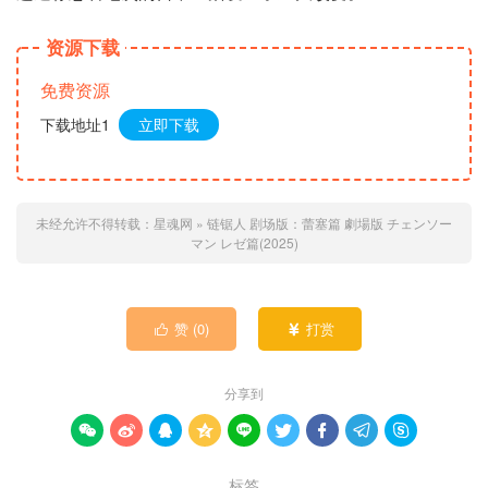
资源下载
免费资源
下载地址1
立即下载
未经允许不得转载：
星魂网
»
链锯人 剧场版：蕾塞篇 劇場版 チェンソー
マン レゼ篇(2025)
赞 (
0
)
打赏


分享到









标签