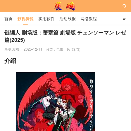

首页
影视资源
实用软件
活动线报
网络教程

用户中心
书籍
娱乐
链锯人 剧场版：蕾塞篇 劇場版 チェンソーマン レゼ
篇(2025)
星魂网
星魂 发布于 2025-12-11
分类：
电影
阅读(73)
介绍