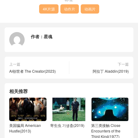
4K片源
动作片
动画片
作者：
星魂
上一篇
下一篇
AI创世者 The Creator(2023)
阿拉丁 Aladdin(2019)
相关推荐
美国骗局 American
寄生虫 기생충(2019)
第三类接触 Close
Hustle(2013)
Encounters of the
Third Kind(1977)