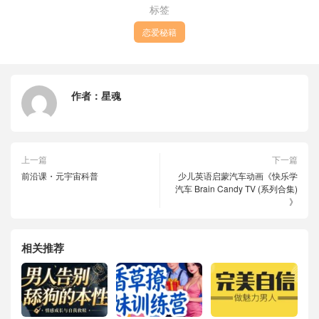
标签
恋爱秘籍
作者：
星魂
上一篇
下一篇
前沿课・元宇宙科普
少儿英语启蒙汽车动画《快乐学
汽车 Brain Candy TV (系列合集)
》
相关推荐