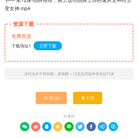
变女神.mp4
资源下载
免费资源
下载地址1
立即下载
未经允许不得转载：
星魂网
»
12堂实用脱单穿搭技巧课
赞 (
0
)
打赏


分享到








