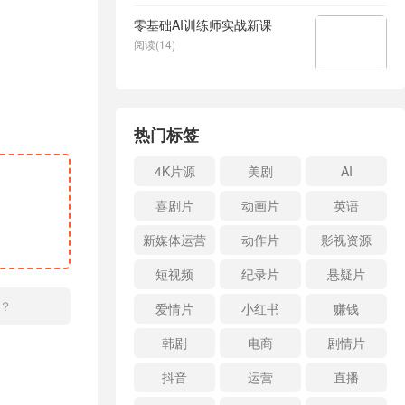
零基础AI训练师实战新课
阅读(14)
热门标签
4K片源
美剧
AI
喜剧片
动画片
英语
新媒体运营
动作片
影视资源
短视频
纪录片
悬疑片
？
爱情片
小红书
赚钱
韩剧
电商
剧情片
抖音
运营
直播