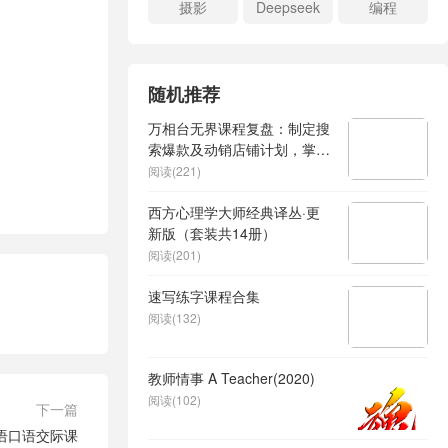
摄影
Deepseek
编程
随机推荐
万相台无界课程复盘：制定搜
索爆款及动销店铺计划，掌握
精准人群推广逻辑
阅读(221)
西方心理学大师经典译丛·更
新版（套装共14册）
阅读(201)
速写练字课程合集
阅读(132)
教师情事 A Teacher(2020)
阅读(102)
下一篇
语口语交际课