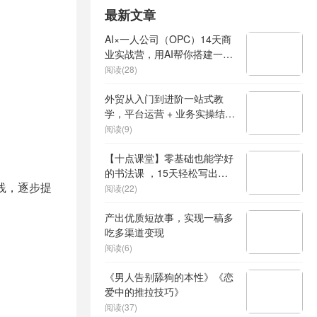
最新文章
AI×一人公司（OPC）14天商
业实战营，用AI帮你搭建一个
属于你自己的、能独立賺钱的
阅读(28)
一人公司系统
外贸从入门到进阶一站式教
学，平台运营 + 业务实操结
合，实现业绩稳步增长
阅读(9)
【十点课堂】零基础也能学好
的书法课 ，15天轻松写出漂
践，逐步提
亮人生
阅读(22)
产出优质短故事，实现一稿多
吃多渠道变现
阅读(6)
《男人告别舔狗的本性》《恋
爱中的推拉技巧》
阅读(37)