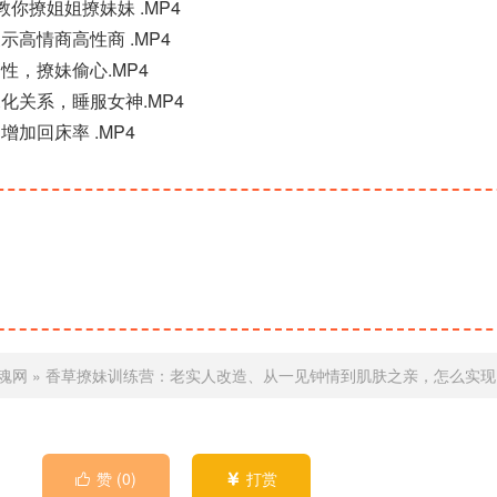
操教你撩姐姐撩妹妹 .MP4
展示高情商高性商 .MP4
到性，撩妹偷心.MP4
深化关系，睡服女神.MP4
增加回床率 .MP4
魂网
»
香草撩妹训练营：老实人改造、从一见钟情到肌肤之亲，怎么实现
赞 (
0
)
打赏

