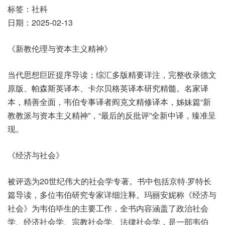
标签：社科
日期：2025-02-13
《新教伦理与资本主义精神》
当代思想巨匠提序导读；综汇多版精要详注，完整收录德文
原版、帕森斯英译本、卡尔贝格英译本研究精髓。名家译
本，精善全面，韦伯专事译者阎克文精修译本，姊妹篇“新
教教派与资本主义精神”，“最后的反批评”全新中译，臻准呈
现。
《经济与社会》
被评选为20世纪伟大的社会学专著。书中包括京特·罗特长
篇导读，多位韦伯研究专家详细注释。玛丽安妮称《经济与
社会》为韦伯毕生的主要工作，全书内容涵盖了政治社会
学、经济社会学、宗教社会学、法律社会学，是一部韦伯