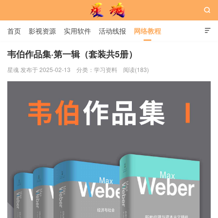

首页
影视资源
实用软件
活动线报
网络教程

用户中心
书籍
娱乐
韦伯作品集·第一辑（套装共5册）
星魂 发布于 2025-02-13
分类：
学习资料
阅读(183)
星魂网