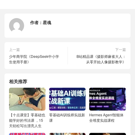
作者：
星魂
上一篇
下一篇
少年商学院《DeepSeek中小学
B站精品课《摄影师麻雀大人：
生使用手册》
从零开始人像摄影教学》
相关推荐
【十点课堂】零基础也
零基础AI训练师实战新
Hermes Agent智能体
能学好的书法课 ，15
课
全维度实战课程
天轻松写出漂亮人生