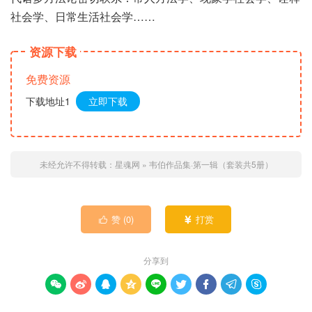
社会学、日常生活社会学……
资源下载
免费资源
下载地址1
立即下载
未经允许不得转载：
星魂网
»
韦伯作品集·第一辑（套装共5册）
赞 (
0
)
打赏


分享到








