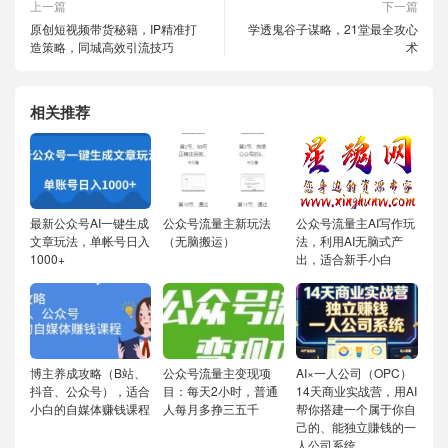
上一篇
下一篇
原创短视频带货秘籍，IP精准打
学透鬼谷子谋略，21堂最全攻心
造策略，同城高效引流技巧
术
相关推荐
最新公众号AI一键生成
公众号流量主新玩法
公众号流量主AI写作玩
文章玩法，单帐号日入
（无脑搬运）
法，利用AI无脑式产
1000+
出，适合新手小白
博主养成攻略（B站、
公众号流量主变现项
AI×一人公司（OPC）
抖音、公众号），适合
目：每天2小时，普通
14天商业实战营，用AI
小白的自媒体赚钱课程
人每月多挣三五千
帮你搭建一个属于你自
己的、能独立賺钱的一
人公司系统