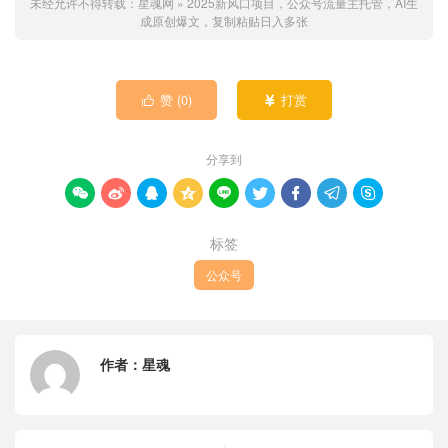
未经允许不得转载：
星魂网
»
2025新风口项目，公众号流量主托管，AI生
成原创爆文，复制粘贴日入多张
赞 (
0
)
打赏


分享到









标签
公众号
作者：
星魂