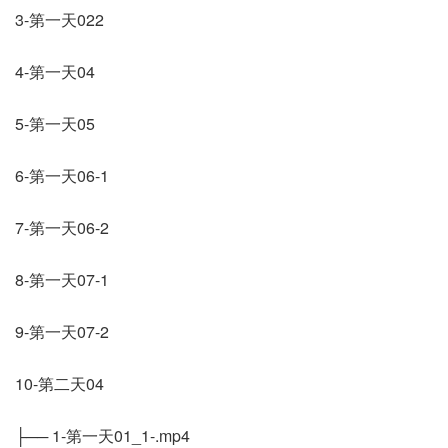
3-第一天022
4-第一天04
5-第一天05
6-第一天06-1
7-第一天06-2
8-第一天07-1
9-第一天07-2
10-第二天04
├── 1-第一天01_1-.mp4