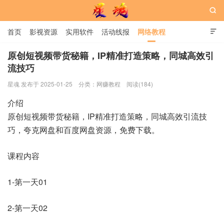

首页
影视资源
实用软件
活动线报
网络教程

用户中心
书籍
娱乐
原创短视频带货秘籍，IP精准打造策略，同城高效引
流技巧
星魂网
星魂 发布于 2025-01-25
分类：
网赚教程
阅读(184)
介绍
原创短视频带货秘籍，IP精准打造策略，同城高效引流技
巧，夸克网盘和百度网盘资源，免费下载。
课程内容
1-第一天01
2-第一天02