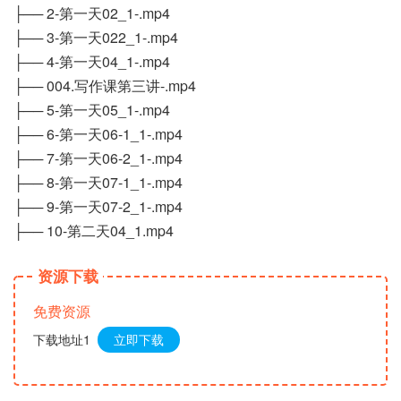
├── 2-第一天02_1-.mp4
├── 3-第一天022_1-.mp4
├── 4-第一天04_1-.mp4
├── 004.写作课第三讲-.mp4
├── 5-第一天05_1-.mp4
├── 6-第一天06-1_1-.mp4
├── 7-第一天06-2_1-.mp4
├── 8-第一天07-1_1-.mp4
├── 9-第一天07-2_1-.mp4
├── 10-第二天04_1.mp4
资源下载
免费资源
下载地址1
立即下载