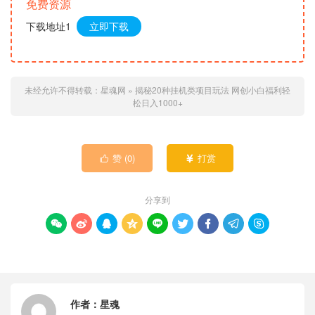
免费资源
下载地址1
立即下载
未经允许不得转载：
星魂网
»
揭秘20种挂机类项目玩法 网创小白福利轻
松日入1000+
赞 (
0
)
打赏


分享到









作者：
星魂