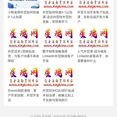
小刚老师外贸如何快速
外贸如何快速0-1认知
外贸主动开发客户实战
0-1认知课
课-适合内贸转外贸的
课，谷歌实战开发大客
老板，管理者学习
户
外贸话术+营销实战
数字销售策略领英
人气外贸课-成为领英
营，与客户沟通不再有
LinkedIn外贸精准客户
Linkedin获客高手，你
障碍
开发
需要做对什么
Snovio初阶课程，客
外贸SOHO从0到1低成
户开发技能，外贸开发
本创业课，能够立刻上
信
手实操与落地执行
© 2026
星魂网
知学乐园
星战阁
果粉库