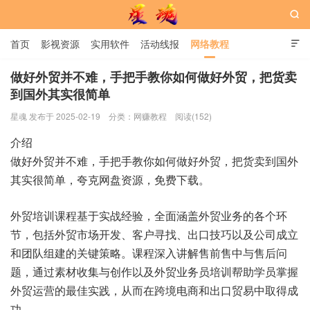

首页
影视资源
实用软件
活动线报
网络教程

用户中心
书籍
娱乐
做好外贸并不难，手把手教你如何做好外贸，把货卖
到国外其实很简单
星魂网
星魂 发布于 2025-02-19
分类：
网赚教程
阅读(152)
介绍
做好外贸并不难，手把手教你如何做好外贸，把货卖到国外
其实很简单，夸克网盘资源，免费下载。
外贸培训课程基于实战经验，全面涵盖外贸业务的各个环
节，包括外贸市场开发、客户寻找、出口技巧以及公司成立
和团队组建的关键策略。课程深入讲解售前售中与售后问
题，通过素材收集与创作以及外贸业务员培训帮助学员掌握
外贸运营的最佳实践，从而在跨境电商和出口贸易中取得成
功。