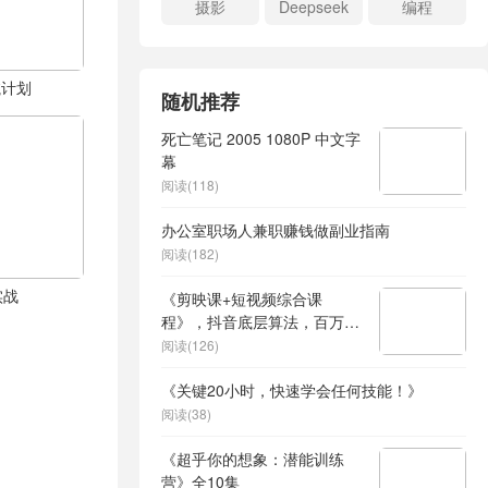
摄影
Deepseek
编程
航计划
随机推荐
死亡笔记 2005 1080P 中文字
幕
阅读(118)
办公室职场人兼职赚钱做副业指南
阅读(182)
实战
《剪映课+短视频综合课
程》，抖音底层算法，百万粉
丝不是梦
阅读(126)
《关键20小时，快速学会任何技能！》
阅读(38)
《超乎你的想象：潜能训练
营》全10集