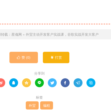
得转载：
星魂网
»
外贸主动开发客户实战课，谷歌实战开发大客户
赞 (
0
)
打赏


分享到








标签
外贸
编程