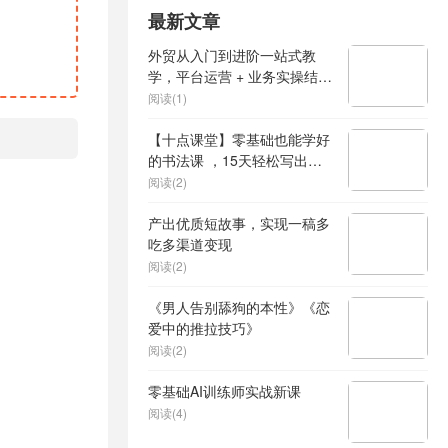
最新文章
外贸从入门到进阶一站式教
学，平台运营 + 业务实操结
合，实现业绩稳步增长
阅读(1)
【十点课堂】零基础也能学好
的书法课 ，15天轻松写出漂
亮人生
阅读(2)
产出优质短故事，实现一稿多
吃多渠道变现
阅读(2)
《男人告别舔狗的本性》《恋
爱中的推拉技巧》
阅读(2)
零基础AI训练师实战新课
阅读(4)