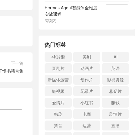
Hermes Agent智能体全维度
实战课程
阅读(2)
热门标签
4K片源
美剧
AI
下一篇
喜剧片
动画片
英语
开悟书籍合集
新媒体运营
动作片
影视资源
短视频
纪录片
悬疑片
爱情片
小红书
赚钱
韩剧
电商
剧情片
抖音
运营
直播