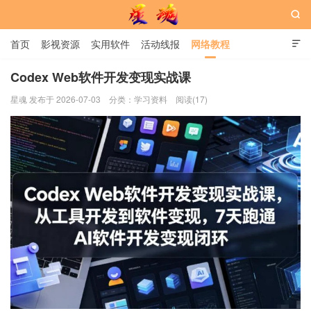

首页
影视资源
实用软件
活动线报
网络教程

用户中心
书籍
娱乐
Codex Web软件开发变现实战课
星魂 发布于 2026-07-03
分类：
学习资料
阅读(17)
星魂网