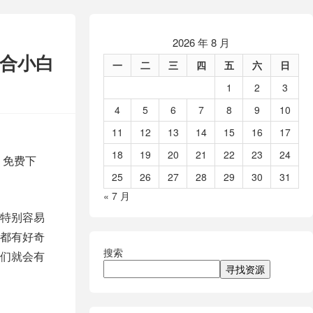
2026 年 8 月
适合小白
一
二
三
四
五
六
日
1
2
3
4
5
6
7
8
9
10
11
12
13
14
15
16
17
18
19
20
21
22
23
24
，免费下
25
26
27
28
29
30
31
« 7 月
特别容易
都有好奇
搜索
们就会有
寻找资源