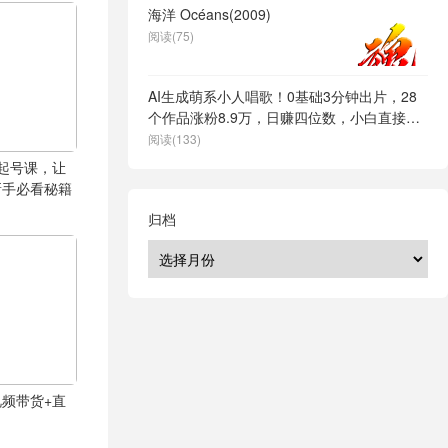
海洋 Océans(2009)
阅读(75)
AI生成萌系小人唱歌！0基础3分钟出片，28
个作品涨粉8.9万，日赚四位数，小白直接抄
作业
阅读(133)
起号课，让
新手必看秘籍
归档
频带货+直