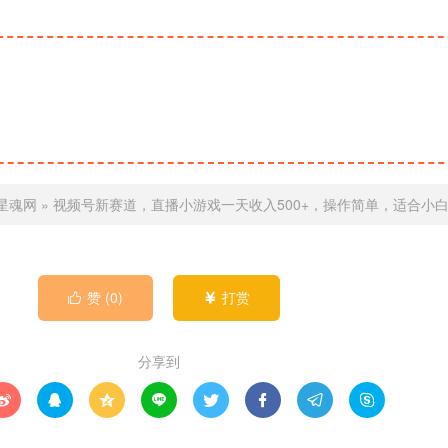
星魂网
»
视频号新赛道，直播小游戏一天收入500+，操作简单，适合小
赞 (
0
)
打赏


分享到







