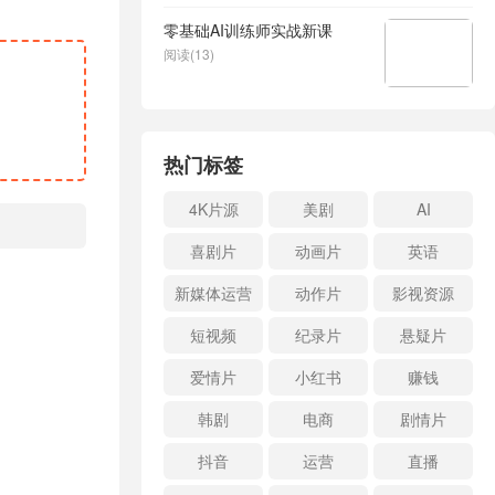
零基础AI训练师实战新课
阅读(13)
热门标签
4K片源
美剧
AI
白
喜剧片
动画片
英语
新媒体运营
动作片
影视资源
短视频
纪录片
悬疑片
爱情片
小红书
赚钱
韩剧
电商
剧情片
抖音
运营
直播