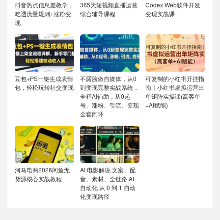
抖音热点信息差教学，
365天短视频直播运营
Codex Web软件开发
吃透流量规则+涨粉变
综合辅导课程
变现实战课
现
豆包+PS一键生成表情
不露脸做自媒体，从0
可复制的小红书开挂指
包，轻松玩转社交变现
到变现完整实战系统，
南｜小红书虚拟运营出
全程AI辅助，从0起
单矩阵实操课(高客单
号、涨粉、引流、变现
+AI赋能)
全套闭环
河马电商2026闲鱼无
AI 电影解说 文案、配
货源核心实战教程
音、素材、全链路 AI
自动化 从 0 到 1 自动
化变现路径