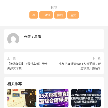
标签
AI
Tiktok
赚钱
运营
作者：
星魂
上一篇
下一篇
【擦边短剧】《最强车模》无敌
小红书直播运营0-1实操手册，帮
美少女车模
您快速开播起号
相关推荐