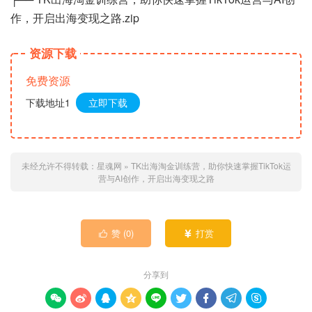
作，开启出海变现之路.zip
资源下载
免费资源
下载地址1
立即下载
未经允许不得转载：
星魂网
»
TK出海淘金训练营，助你快速掌握TikTok运
营与AI创作，开启出海变现之路
赞 (
0
)
打赏


分享到








