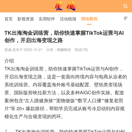

首页
影视资源
实用软件
活动线报
网络教程

用户中心
书籍
娱乐
TK出海淘金训练营，助你快速掌握TikTok运营与AI
创作，开启出海变现之路
星魂网
星魂 发布于 2025-10-21
分类：
网赚教程
阅读(78)
介绍
TK出海淘金训练营，助你快速掌握TikTok运营与AI创作，
开启出海变现之路，这是一套面向跨境内容与电商从业者的
系统训练营。内容覆盖海外账号基础配置、壁纸类变现场
景、国际版剪映拉新方法，以及多种AIGC创作实操。配套
案例包含“古人跳健身操”“宠物做饭”“数字人口播”“修复老照
片”等 20+ 爆款路径，帮助学员完成从账号冷启动到内容规
模化生产与合规变现的闭环。
├── TK出海淘金训练营，助你快速掌握TikTok运营与AI创