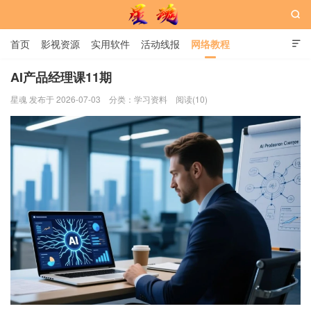

首页
影视资源
实用软件
活动线报
网络教程

用户中心
书籍
娱乐
AI产品经理课11期
星魂 发布于 2026-07-03
分类：
学习资料
阅读(10)
星魂网