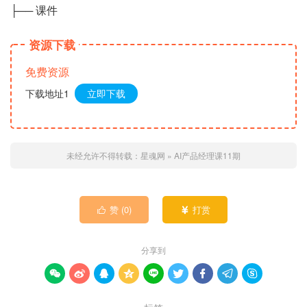
├── 课件
资源下载
免费资源
下载地址1
立即下载
未经允许不得转载：
星魂网
»
AI产品经理课11期
赞 (
0
)
打赏


分享到








