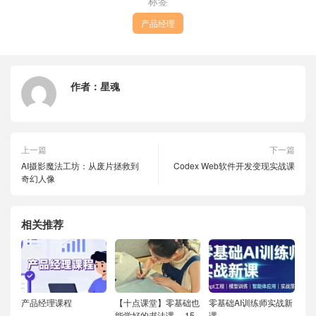
标签
产品经理
作者：
星魂
上一篇
下一篇
AI摄影魔法工坊：从废片拯救到
Codex Web软件开发变现实战课
奇幻人像
相关推荐
产品经理课程
【十点课堂】零基础也
零基础AI训练师实战新
能学好的书法课 ，15
课