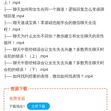
上！.mp4
├── 聊天如何和女生在同一个频道！逻辑回复怎么变成调
情回复.mp4
├── 聊天速成宝典！零基础也能学会的微信聊天全流
程！.mp4
├── 聊天为什么女生不回你？教你建立和女生聊天的良性
循环！.mp4
├── 聊天中那些错误会让女生失去兴趣？多数男生聊天时
会犯的错误！（上）.mp4
├── 聊天中那些错误会让女生失去兴趣？多数男生聊天时
会犯的错误！（下）.mp4
├── 如何找到想要的表情，微信如何找表情？.mp4
资源下载
免费资源
下载地址1
立即下载