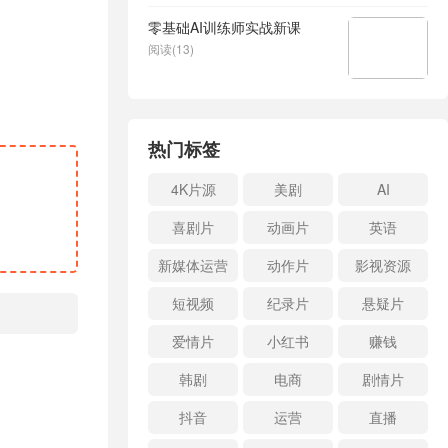
零基础AI训练师实战新课
阅读(13)
热门标签
4K片源
美剧
AI
喜剧片
动画片
英语
新媒体运营
动作片
影视资源
短视频
纪录片
悬疑片
爱情片
小红书
赚钱
韩剧
电商
剧情片
抖音
运营
直播