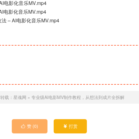
 AI电影化音乐MV.mp4
– AI电影化音乐MV.mp4
技法 – AI电影化音乐MV.mp4
得转载：
星魂网
»
专业级AI电影MV制作教程，从想法到成片全拆解
赞 (
0
)
打赏

