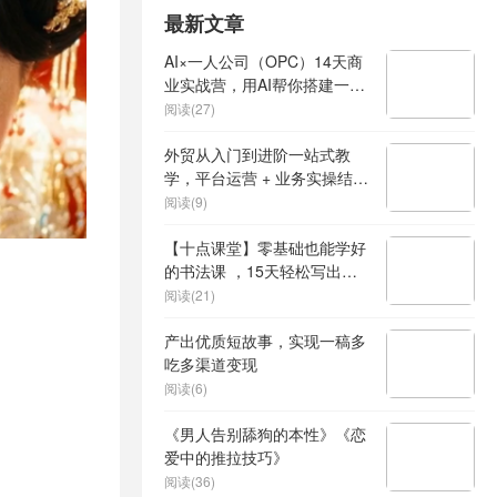
最新文章
AI×一人公司（OPC）14天商
业实战营，用AI帮你搭建一个
属于你自己的、能独立賺钱的
阅读(27)
一人公司系统
外贸从入门到进阶一站式教
学，平台运营 + 业务实操结
合，实现业绩稳步增长
阅读(9)
【十点课堂】零基础也能学好
的书法课 ，15天轻松写出漂
亮人生
阅读(21)
产出优质短故事，实现一稿多
吃多渠道变现
阅读(6)
《男人告别舔狗的本性》《恋
爱中的推拉技巧》
阅读(36)