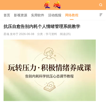

首页
影视资源
实用软件
活动线报
网络教程

用户中心
书籍
娱乐
抗压自愈告别内耗个人情绪管理系统教学
星魂 发布于 2026-06-08
分类：
学习资料
阅读(25)
星魂网