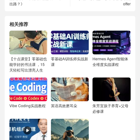
出路？》
offer
相关推荐
【十点课堂】零基础也
零基础AI训练师实战新
Hermes Agent智能体
能学好的书法课 ，15
课
全维度实战课程
天轻松写出漂亮人生
Vibe Coding实战教程
英语高效磨耳朵
朱芳宜孩子养育+父母
必修课