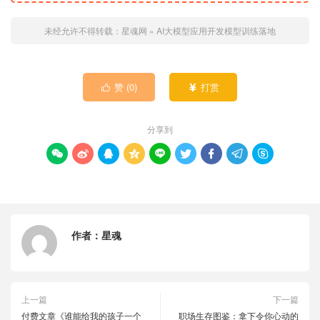
未经允许不得转载：
星魂网
»
AI大模型应用开发模型训练落地
赞 (
0
)
打赏


分享到









作者：
星魂
上一篇
下一篇
付费文章《谁能给我的孩子一个
职场生存图鉴：拿下令你心动的