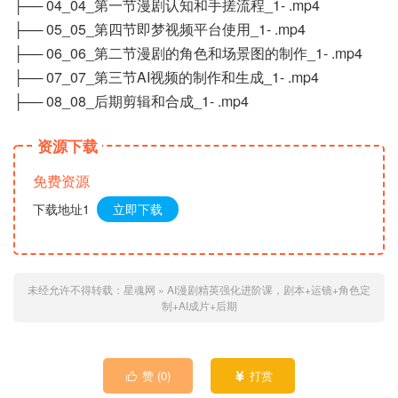
├── 04_04_第一节漫剧认知和手搓流程_1- .mp4
├── 05_05_第四节即梦视频平台使用_1- .mp4
├── 06_06_第二节漫剧的角色和场景图的制作_1- .mp4
├── 07_07_第三节AI视频的制作和生成_1- .mp4
├── 08_08_后期剪辑和合成_1- .mp4
资源下载
免费资源
下载地址1
立即下载
未经允许不得转载：
星魂网
»
AI漫剧精英强化进阶课，剧本+运镜+角色定
制+AI成片+后期
赞 (
0
)
打赏

