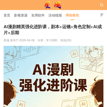

首页
影视资源
实用软件
活动线报
网络教程

用户中心
书籍
娱乐
AI漫剧精英强化进阶课，剧本+运镜+角色定制+AI成
片+后期
星魂网
星魂 发布于 2026-06-08
分类：
学习资料
阅读(29)