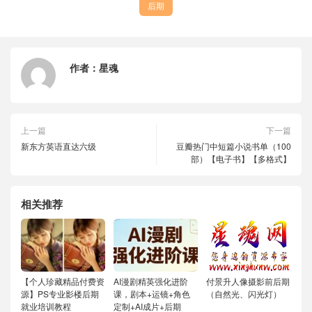
后期
作者：
星魂
上一篇
下一篇
新东方英语直达六级
豆瓣热门中短篇小说书单（100
部）【电子书】【多格式】
相关推荐
【个人珍藏精品付费资
AI漫剧精英强化进阶
付景升人像摄影前后期
源】PS专业影楼后期
课，剧本+运镜+角色
（自然光、闪光灯）
就业培训教程
定制+AI成片+后期