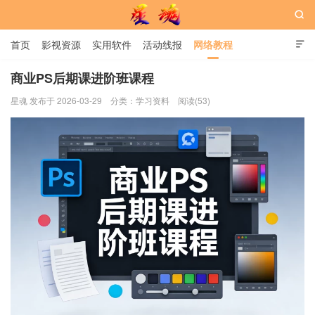

首页
影视资源
实用软件
活动线报
网络教程

用户中心
书籍
娱乐
商业PS后期课进阶班课程
星魂 发布于 2026-03-29
分类：
学习资料
阅读(53)
星魂网