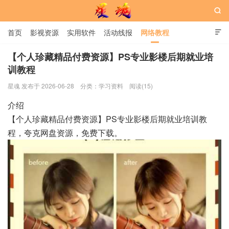

首页
影视资源
实用软件
活动线报
网络教程

用户中心
书籍
娱乐
【个人珍藏精品付费资源】PS专业影楼后期就业培
训教程
星魂网
星魂 发布于 2026-06-28
分类：
学习资料
阅读(15)
介绍
【个人珍藏精品付费资源】PS专业影楼后期就业培训教
程，夸克网盘资源，免费下载。