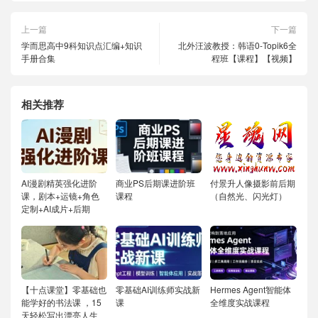
上一篇
下一篇
学而思高中9科知识点汇编+知识
北外汪波教授：韩语0-Topik6全
手册合集
程班【课程】【视频】
相关推荐
AI漫剧精英强化进阶
商业PS后期课进阶班
付景升人像摄影前后期
课，剧本+运镜+角色
课程
（自然光、闪光灯）
定制+AI成片+后期
【十点课堂】零基础也
零基础AI训练师实战新
Hermes Agent智能体
能学好的书法课 ，15
课
全维度实战课程
天轻松写出漂亮人生