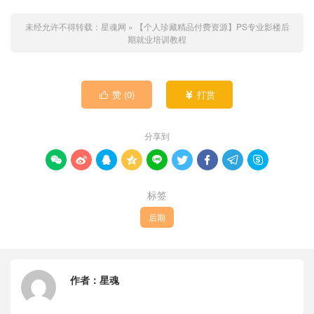
未经允许不得转载：
星魂网
»
【个人珍藏精品付费资源】PS专业影楼后
期就业培训教程
赞 (
0
)
打赏


分享到









标签
后期
作者：
星魂