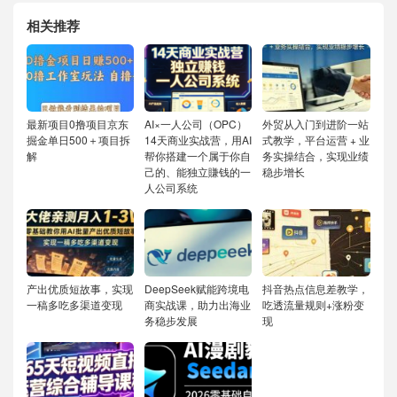
相关推荐
最新项目0撸项目京东
AI×一人公司（OPC）
外贸从入门到进阶一站
掘金单日500＋项目拆
14天商业实战营，用AI
式教学，平台运营 + 业
解
帮你搭建一个属于你自
务实操结合，实现业绩
己的、能独立賺钱的一
稳步增长
人公司系统
产出优质短故事，实现
DeepSeek赋能跨境电
抖音热点信息差教学，
一稿多吃多渠道变现
商实战课，助力出海业
吃透流量规则+涨粉变
务稳步发展
现