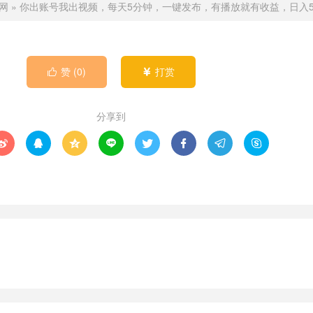
网
»
你出账号我出视频，每天5分钟，一键发布，有播放就有收益，日入50
赞 (
0
)
打赏


分享到







