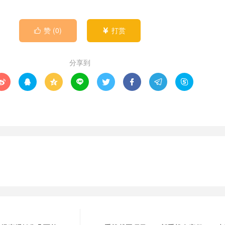
赞 (
0
)
打赏


分享到







