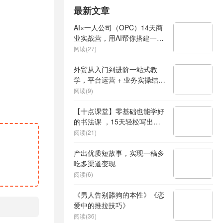
最新文章
AI×一人公司（OPC）14天商
业实战营，用AI帮你搭建一个
属于你自己的、能独立賺钱的
阅读(27)
一人公司系统
外贸从入门到进阶一站式教
学，平台运营 + 业务实操结
合，实现业绩稳步增长
阅读(9)
【十点课堂】零基础也能学好
的书法课 ，15天轻松写出漂
亮人生
阅读(21)
产出优质短故事，实现一稿多
吃多渠道变现
阅读(6)
《男人告别舔狗的本性》《恋
爱中的推拉技巧》
阅读(36)