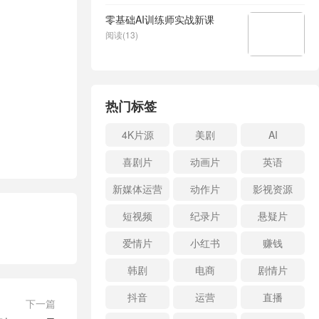
零基础AI训练师实战新课
阅读(13)
热门标签
4K片源
美剧
AI
喜剧片
动画片
英语
新媒体运营
动作片
影视资源
短视频
纪录片
悬疑片
爱情片
小红书
赚钱
韩剧
电商
剧情片
抖音
运营
直播
下一篇