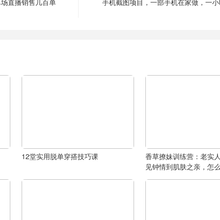
单场直播销售几百单
手机截图项目，一部手机在家做，一小时
12堂实用脱单穿搭技巧课
香草撩妹训练营：老实
见钟情到肌肤之亲，怎