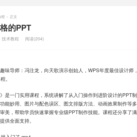
教程
正文
>
格的PPT
：
技术教程
阅读(204)
，趣味导师：冯注龙，向天歌演示创始人，WPS年度最佳设计师，
课程。
T》是一门实用课程，系统讲解了从入门操作到进阶设计的PPT
状功能妙用、图片与配色误区、图文排版方法、动画效果制作等多
审美，帮助学员快速掌握专业级PPT制作技能。课程还分享了
T提供全面支持。
就入门了.mp4