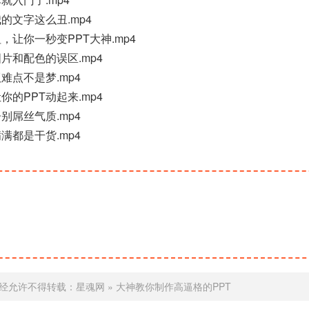
我的文字这么丑.mp4
钮，让你一秒变PPT大神.mp4
图片和配色的误区.mp4
难点不是梦.mp4
你的PPT动起来.mp4
别屌丝气质.mp4
满都是干货.mp4
经允许不得转载：
星魂网
»
大神教你制作高逼格的PPT