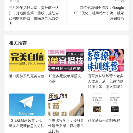
上一篇
下一篇
元旦跨年搞钱大课，提升商业认
独立站营销全流程，Google
知，打造财富第二曲线，规划自
SEO优化，社媒站外引流，独家
己的财富路线，破除迷茫无效努
营销技巧
力
相关推荐
魅力男神系列完美自信
12堂实用脱单穿搭技
香草撩妹训练营：老实
巧课
人改造、从一见钟情到
肌肤之亲，怎么实现？
TG飞机创建频道，批
半糖课程学习：提升异
鸡尾酒新手调制教程
量发布更新信息的方法
性聊天质感，轻松牵手
丘比特