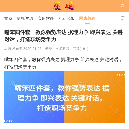

首页
影视资源
实用软件
活动线报
网络教程

用户中心
书籍
娱乐
嘴笨四件套，教你强势表达 据理力争 即兴表达 关键
对话，打造职场竞争力
星魂网
星魂 发布于 2025-01-03
分类：
技术教程
阅读(191)
嘴笨四件套，教你强势表达 据理力争 即兴表达 关键对话，
打造职场竞争力