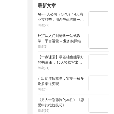
最新文章
AI×一人公司（OPC）14天商
业实战营，用AI帮你搭建一个
属于你自己的、能独立賺钱的
阅读(27)
一人公司系统
外贸从入门到进阶一站式教
学，平台运营 + 业务实操结
合，实现业绩稳步增长
阅读(9)
【十点课堂】零基础也能学好
的书法课 ，15天轻松写出漂
亮人生
阅读(21)
产出优质短故事，实现一稿多
吃多渠道变现
阅读(6)
《男人告别舔狗的本性》《恋
爱中的推拉技巧》
阅读(36)