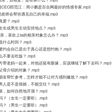
合网CEO田范江：周小鹏是百合网最好的情感专家.mp3
小鹏老师会帮你遇见自己的幸福.mp3
真爱？.mp3
应该女生或男生主动安排地点？.mp3
们儿相亲，喜欢上ta的相亲对象怎么办？.mp3
该选什么时间？.mp3
方频繁约会自己是出于真心还是想约炮？.mp3
什么不要去吃饭？.mp3
亲，对方带老妈一起来，对他还挺有眼缘，应该继续了解下去吗？.mp3
绝父母介绍的对象？.mp3
亲想带朋友帮忙参考，怎样才能不让对方感到尴尬？.mp3
狗的男人是不是很娘，不能交往？.mp3
己的菜，如何自然地开溜？.mp3
准备吗？（女生一定要听）.mp3
准备吗？（男生一定要听）.mp3
准备吗？（男生女生都要听）.mp3