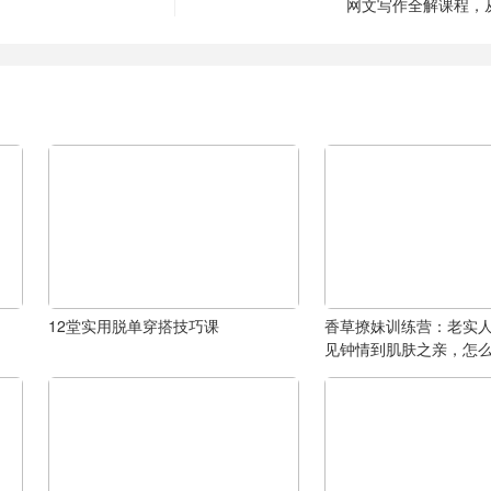
）
网文写作全解课程，
12堂实用脱单穿搭技巧课
香草撩妹训练营：老实
见钟情到肌肤之亲，怎