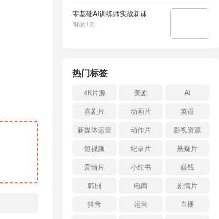
零基础AI训练师实战新课
阅读(13)
热门标签
4K片源
美剧
AI
喜剧片
动画片
英语
新媒体运营
动作片
影视资源
短视频
纪录片
悬疑片
爱情片
小红书
赚钱
韩剧
电商
剧情片
抖音
运营
直播