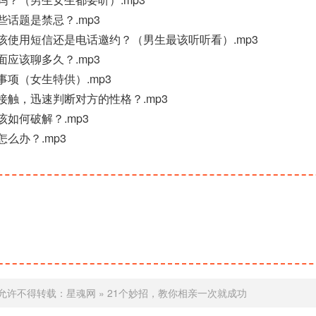
哪些话题是禁忌？.mp3
亲，应该使用短信还是电话邀约？（男生最该听听看）.mp3
见面应该聊多久？.mp3
意事项（女生特供）.mp3
暂的接触，迅速判断对方的性格？.mp3
症该如何破解？.mp3
任怎么办？.mp3
允许不得转载：
星魂网
»
21个妙招，教你相亲一次就成功