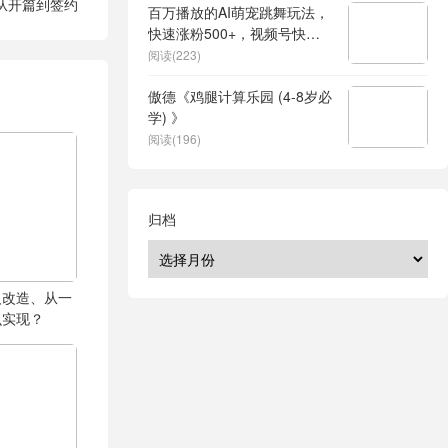
从开篇到签约
百万播放的AI萌宠跳舞玩法，
快速涨粉500+，视频号快速
起号，1分钟教会你(附详细教
阅读(223)
程)
傲德《鸡腿计算乐园 (4-8岁必
学) 》
阅读(196)
归档
人改造、从一
么实现？