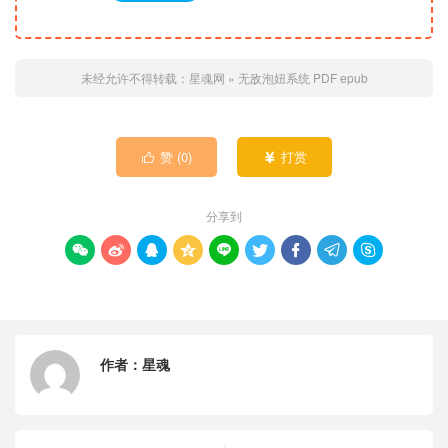
未经允许不得转载：
星魂网
»
无敌泡妞系统 PDF epub
赞 (
0
)
打赏


分享到









作者：
星魂