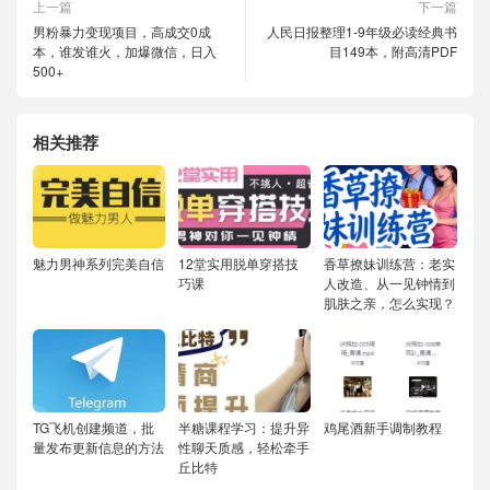
上一篇
下一篇
男粉暴力变现项目，高成交0成
人民日报整理1-9年级必读经典书
本，谁发谁火，加爆微信，日入
目149本，附高清PDF
500+
相关推荐
魅力男神系列完美自信
12堂实用脱单穿搭技
香草撩妹训练营：老实
巧课
人改造、从一见钟情到
肌肤之亲，怎么实现？
TG飞机创建频道，批
半糖课程学习：提升异
鸡尾酒新手调制教程
量发布更新信息的方法
性聊天质感，轻松牵手
丘比特