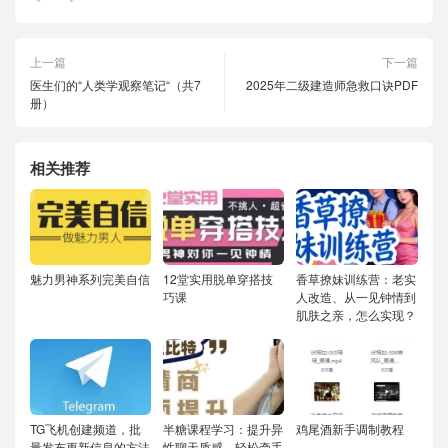
上一篇
下一篇
医生们的“人类学观察笔记“（共7
2025年二级建造师急救口诀PDF
册）
相关推荐
魅力男神系列完美自信
12堂实用脱单穿搭技
香草撩妹训练营：老实
巧课
人改造、从一见钟情到
肌肤之亲，怎么实现？
TG飞机创建频道，批
半糖课程学习：提升异
鸡尾酒新手调制教程
量发布更新信息的方法
性聊天质感，轻松牵手