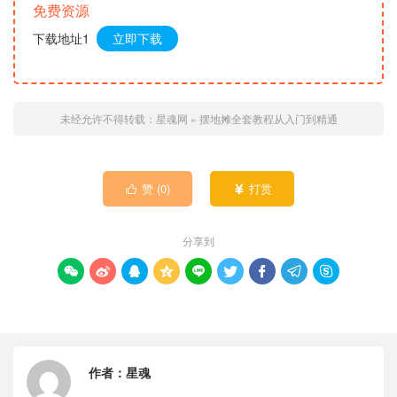
免费资源
下载地址1
立即下载
未经允许不得转载：
星魂网
»
摆地摊全套教程从入门到精通
赞 (
0
)
打赏


分享到









作者：
星魂