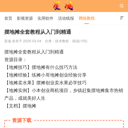

首页
影视资源
实用软件
活动线报
网络教程

用户中心
书籍
娱乐
摆地摊全套教程从入门到精通
星魂 发布于 2025-03-04
分类：
技术教程
阅读(155)
星魂网
摆地摊全套教程从入门到精通
资源目录：
【地摊技巧】摆地摊有什么技巧方法
【地摊经验】练摊小哥地摊创业经验分享
【地摊卖水果】摆摊创业卖水果必学技巧
【地摊实例】小本创业商机项目，乡镇赶集摆地摊集市热销
产品，成就美好人生
【文档】摆地摊
资源下载