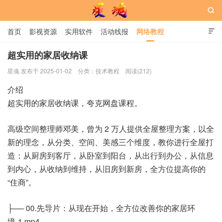

首页
影视资源
实用软件
活动线报
网络教程

用户中心
书籍
娱乐
超实用的家居收纳课
星魂 发布于 2025-01-02
分类：
技术教程
阅读(212)
星魂网
介绍
超实用的家居收纳课，夸克网盘课程。
高级空间整理师邓美，曾为 2 万人提供全屋整理方案，以全
新的理念，从分类、空间、美感三个维度，教你进行全屋打
造：从厨房到客厅，从卧室到阳台，从出行到办公，从信息
到内心，从收纳到维持，从旧房到新房，全方位提高你的
“住商”。
├── 00.先导片：从现在开始，全方位改善你的家居环
境-1.mp4