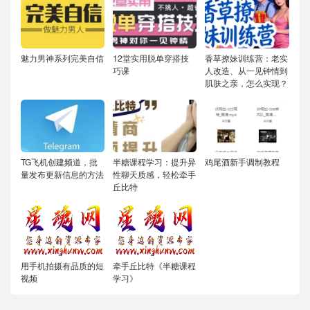
魅力男神系列完美自信
12堂实用脱单穿搭技
香草撩妹训练营：老实
巧课
人改造、从一见钟情到
肌肤之亲，怎么实现？
TG飞机创建频道，批
半糖课程学习：提升异
鸡尾酒新手调制教程
量发布更新信息的方法
性聊天质感，轻松牵手
丘比特
用手机拍摄有品质的短
牵手丘比特《半糖课程
视频
学习》