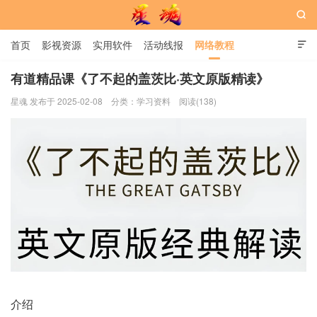

首页
影视资源
实用软件
活动线报
网络教程

用户中心
书籍
娱乐
有道精品课《了不起的盖茨比·英文原版精读》
星魂 发布于 2025-02-08
分类：
学习资料
阅读(138)
星魂网
介绍