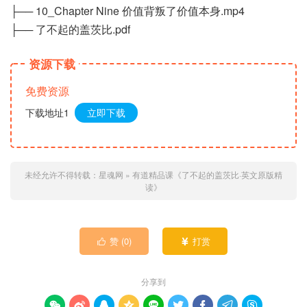
├── 10_Chapter Nine 价值背叛了价值本身.mp4
├── 了不起的盖茨比.pdf
资源下载
免费资源
下载地址1
立即下载
未经允许不得转载：
星魂网
»
有道精品课《了不起的盖茨比·英文原版精
读》
赞 (
0
)
打赏


分享到








